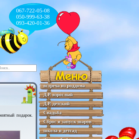
067-722-05-08
050-999-63-38
093-420-01-36
встреча из роддома
Д.Р. взрослый
Д.Р. детский
Свадьба
риятный подарок.
Сброс и запуск шаров
школа и детсад