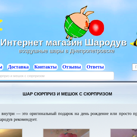
Интернет магазин Шародув
воздушные шары в Днепропетровске
ы
Доставка
Контакты
Отзывы
Ответы
рприз и мешок с сюрпризом
ШАР СЮРПРИЗ И МЕШОК С СЮРПРИЗОМ
внутри — это оригинальный подарок на день рождение или просто п
родув рекомендует.