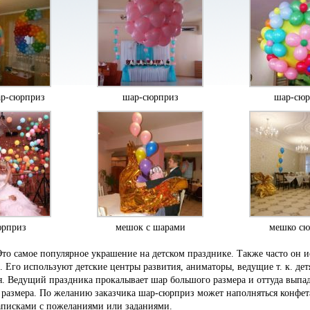
ар-сюрприз
шар-сюрприз
шар-сюр
юрприз
мешок с шарами
мешко сю
то самое популярное украшение на детском празднике. Также часто он и
. Его используют детские центры развития, аниматоры, ведущие т. к. де
ся. Ведущий праздника прокалывает шар большого размера и оттуда выпа
 размера. По желанию заказчика шар-сюрприз может наполняться конфет
записками с пожеланиями или заданиями.