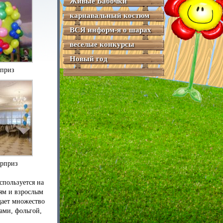
Живые Бабочки
карнавальный костюм
ВСЯ информ-я о шарах
веселые конкурсы
Новый год
приз
рприз
спользуется на
тям и взрослым
дает множество
ами, фольгой,