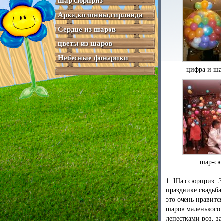
шар сюрприз
Арка,колонны,гирлянда
Сердце из шаров
цветы из шаров
Небесные фонарики
цифра и ш
шар-с
1. Шар сюрприз. Э
празднике свадьба
это очень нравит
шаров маленького
лепестками роз, 