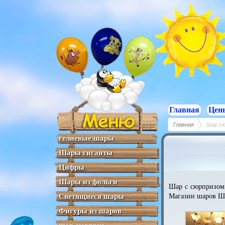
Отзывы
Отзывы
Отзывы
Отзывы
Отзывы
Главная
Цен
Главная
Шар сю
гелиевые шары
Шары гиганты
Цифры
Шары из фольги
Шар с сюрпризом 
Светящиеся шары
Магазин шаров Ша
Фигуры из шаров