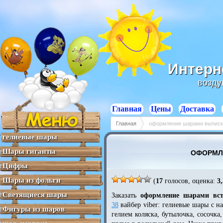
Отзывы
Отзывы
Отзывы
Отзывы
Отзывы
Интерн
возду
Главная
Цены
Доставка
Главная
оформление шарами выписк
гелиевые шары
Шары гиганты
ОФОРМЛ
Цифры
Шары из фольги
(
17
голосов, оценка:
3,
Светящиеся шары
Заказать
оформление шарами вст
38
вайбер viber: гелиевые шары с 
Фигуры из шаров
гелием коляска, бутылочка, сосочк