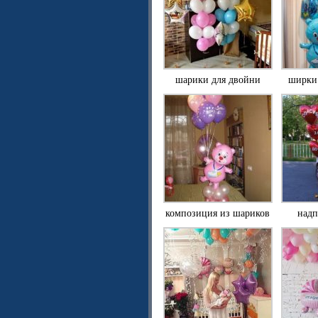
шарики для двойни
ширки
композиция из шариков
надп