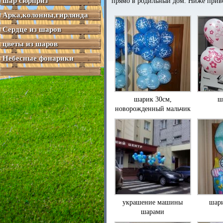
шар сюрприз
прямо в родильный дом. Ниже приво
Арка,колонны,гирлянда
Сердце из шаров
цветы из шаров
Небесные фонарики
шарик 30см,
ш
новорожденный мальчик
украшение машины
шар
шарами