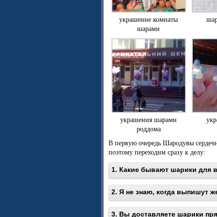
украшение комнаты
шар
шарами
украшения шарами
укр
роддома
В первую очередь Шародувы сердечн
поэтому переходим сразу к делу:
1. Какие бывают шарики для 
2. Я не знаю, когда выпишут ж
3. Вы доставляете шарики пр