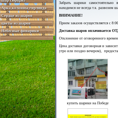
шар сюрприз
Забрать шарики самостоятельно 
Арка,колонны,гирлянда
находимся не всегда т.к. развозим ш
Сердце из шаров
ВНИМАНИЕ!
цветы из шаров
Прием заказов осуществляется с 8:00
Небесные фонарики
Доставка шаров оплачивается 
Отклонение от оговоренного времен
Цена доставки договорная и зависит 
утро или поздно вечером), предоста
купить шарики на Победе