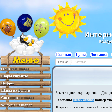
Отзывы
Отзывы
Отзывы
Отзывы
Отзывы
Интерн
возду
Главная
Цены
Доставка
Главная
Доставка
гелиевые шары
Шары гиганты
Цифры
Шары из фольги
Заказать доставку шариков в Днепр
Светящиеся шары
Телефоны
050-999-63-38
вайбер vib
Фигуры из шаров
Шарики можно забрать на Победе бу