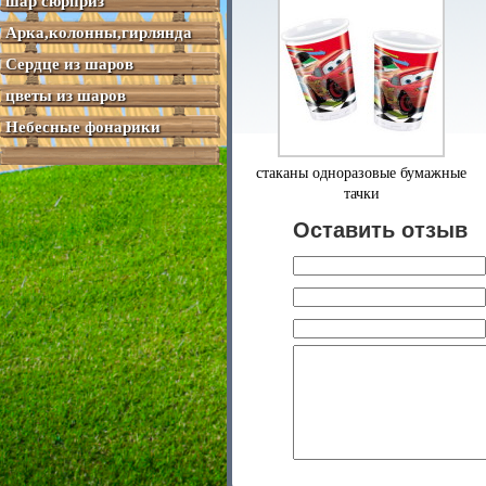
шар сюрприз
Арка,колонны,гирлянда
Сердце из шаров
цветы из шаров
Небесные фонарики
стаканы одноразовые бумажные
тачки
Оставить отзыв