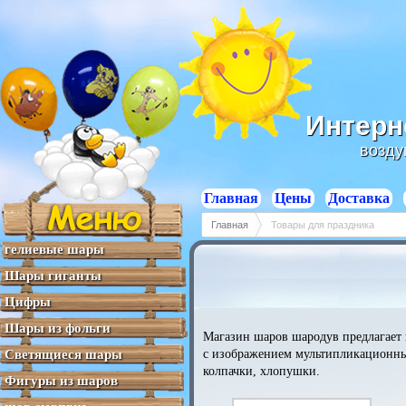
Отзывы
Отзывы
Отзывы
Отзывы
Отзывы
Интерн
возду
Главная
Цены
Доставка
Главная
Товары для праздника
гелиевые шары
Шары гиганты
Цифры
Шары из фольги
Магазин шаров шародув предлагает к
Светящиеся шары
с изображением мультипликационных 
колпачки, хлопушки.
Фигуры из шаров