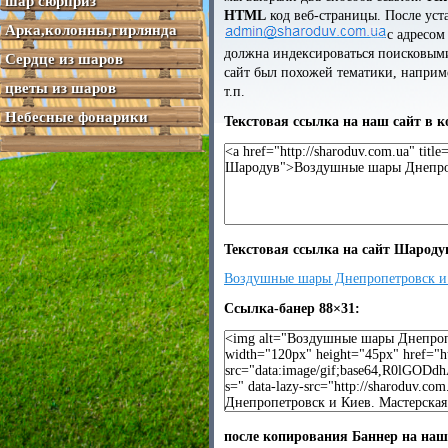
шар сюрприз
HTML
код веб-страницы. После уст
Арка,колонны,гирлянда
с адресом
должна индексироваться поисковыми
Сердце из шаров
сайт был похожей тематики, наприме
цветы из шаров
т.п.
Небесные фонарики
Текстовая ссылка на наш сайт в 
Текстовая ссылка на сайт Шароду
Воздушные шары Днепропетровск и 
Ссылка-банер 88×31:
после копирования Баннер на наш 