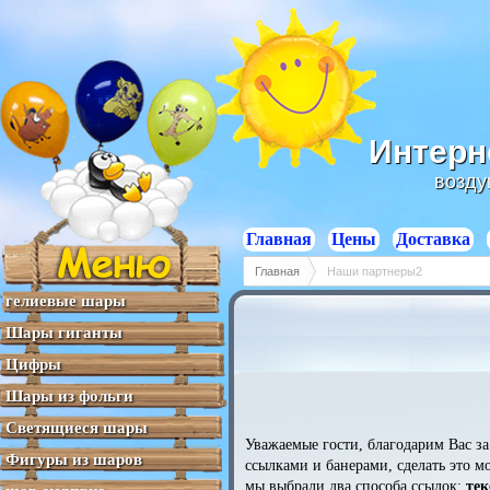
Отзывы
Отзывы
Отзывы
Отзывы
Отзывы
Интерн
возду
Главная
Цены
Доставка
Главная
Наши партнеры2
гелиевые шары
Шары гиганты
Цифры
Шары из фольги
Светящиеся шары
Уважаемые гости, благодарим Вас за
Фигуры из шаров
ссылками и банерами, сделать это м
мы выбрали два способа ссылок:
те